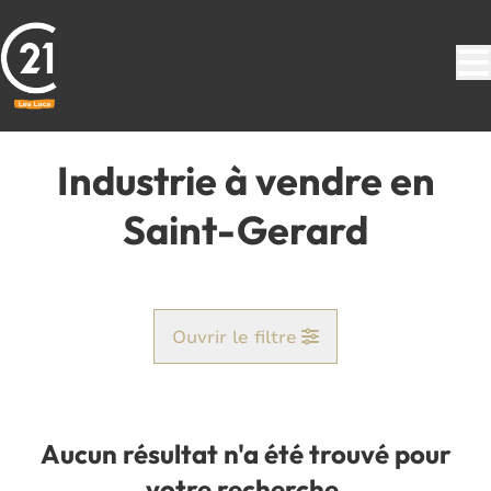
Aller au contenu principal
Industrie à vendre en
Saint-Gerard
Ouvrir le filtre
Commune
Biesme (5640)
Aucun résultat n'a été trouvé pour
Remove
Vue de la carte