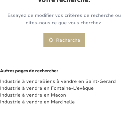
votre recherche.
Type
Essayez de modifier vos critères de recherche ou
Industrie
Recherche
Trier par
Remove
dites-nous ce que vous cherchez.
Recherche
Critères plus
Min. budget
Autres pages de recherche
:
Industrie à vendre
Biens à vendre en Saint-Gerard
Max. budget
Industrie à vendre en Fontaine-L'evêque
Industrie à vendre en Macon
Industrie à vendre en Marcinelle
Chercher