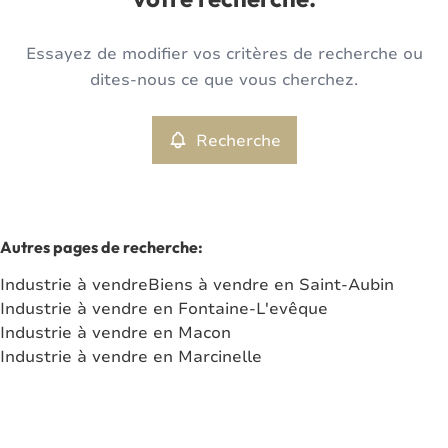
votre recherche.
Type
Essayez de modifier vos critères de recherche ou
Industrie
Recherche
Trier par
Remove
dites-nous ce que vous cherchez.
Recherche
Critères plus
Min. budget
Autres pages de recherche
:
Industrie à vendre
Biens à vendre en Saint-Aubin
Max. budget
Industrie à vendre en Fontaine-L'evêque
Industrie à vendre en Macon
Industrie à vendre en Marcinelle
Chercher