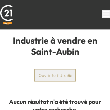
Aller au contenu principal
Industrie à vendre en
Saint-Aubin
Ouvrir le filtre
Commune
Corenne (5620)
Aucun résultat n'a été trouvé pour
Remove
Vue de la carte