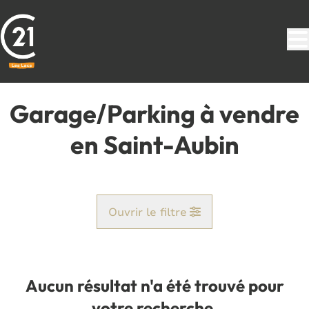
Aller au contenu principal
Garage/Parking à vendre
en Saint-Aubin
Ouvrir le filtre
Commune
Corenne (5620)
Aucun résultat n'a été trouvé pour
Remove
Vue de la carte