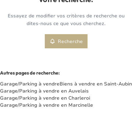
votre recherche.
Type
Essayez de modifier vos critères de recherche ou
Garage/Parking
Recherche
Trier par
Remove
dites-nous ce que vous cherchez.
Recherche
Critères plus
Min. budget
Autres pages de recherche
:
Garage/Parking à vendre
Biens à vendre en Saint-Aubin
Max. budget
Garage/Parking à vendre en Auvelais
Garage/Parking à vendre en Charleroi
Garage/Parking à vendre en Marcinelle
Chercher