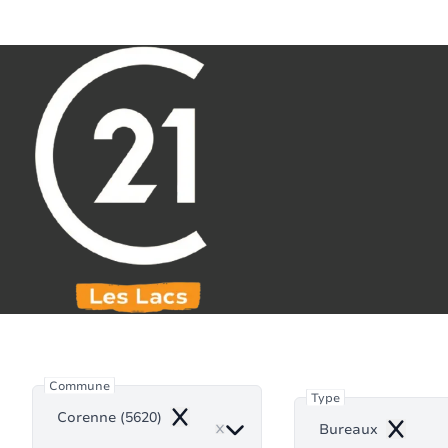
Aller au contenu principal
071 61 30 59
info@century21leslacs.be
Burea
Commune
Type
Corenne (5620)
Remove
Bureaux
Remove