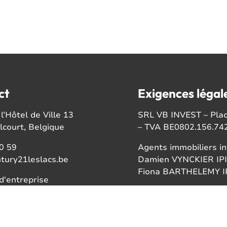
ct
Exigences légal
l’Hôtel de Ville 13
SRL VB INVEST – Place
court, Belgique
– TVA BE0802.156.74
0 59
Agents immobiliers in
tury21leslacs.be
Damien VYNCKIER IPI
Fiona BARTHELEMY IP
'entreprise
56742
Autorité de surveillan
Institut professionnel
ook
Rue du Luxembourg 1
gram