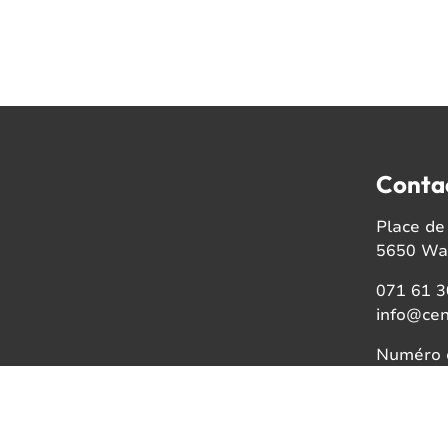
Conta
Place de 
5650 Wal
071 61 3
info@cen
Numéro d
BE08021
Faceb
Insta