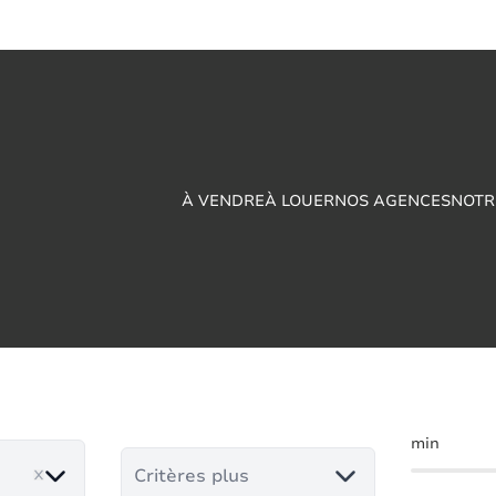
À VENDRE
À LOUER
NOS AGENCES
NOTR
ux à vendre en Saint
min
Critères plus