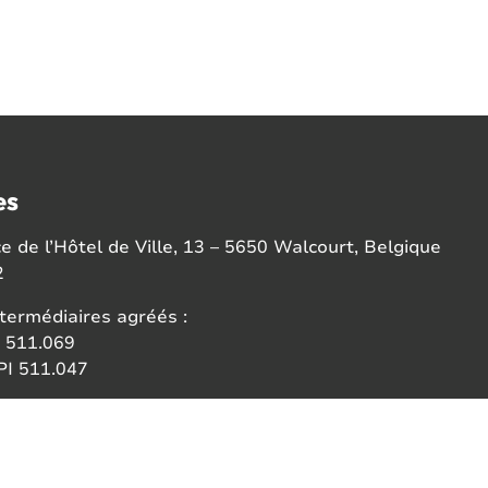
es
 de l’Hôtel de Ville, 13 – 5650 Walcourt, Belgique
2
termédiaires agréés :
 511.069
I 511.047
ce:
 des agents immobiliers (IPI)
6b 1000 Bruxelles