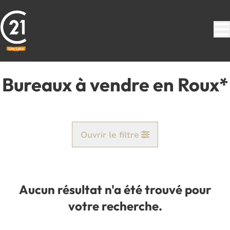
Aller au contenu principal
Bureaux à vendre en Roux*
Ouvrir le filtre
Commune
Roux* (6044)
Aucun résultat n'a été trouvé pour
Remove
Vue de la carte
votre recherche.
Type