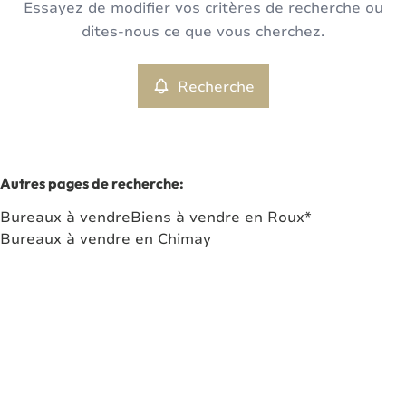
Essayez de modifier vos critères de recherche ou
Bureaux
Recherche
Trier par
Remove
dites-nous ce que vous cherchez.
Recherche
Critères plus
Min. budget
Autres pages de recherche
:
Bureaux à vendre
Biens à vendre en Roux*
Max. budget
Bureaux à vendre en Chimay
Chercher