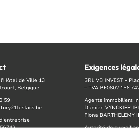
ct
Exigences légal
l’Hôtel de Ville 13
SRL VB INVEST – Place
court, Belgique
– TVA BE0802.156.74
0 59
Agents immobiliers in
tury21leslacs.be
Damien VYNCKIER IPI
Fiona BARTHELEMY IP
'entreprise
56742
Autorité de surveillan
Institut professionnel