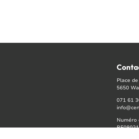
Conta
Place de 
5650 Wal
071 61 3
info@cen
Numéro d
BE08021