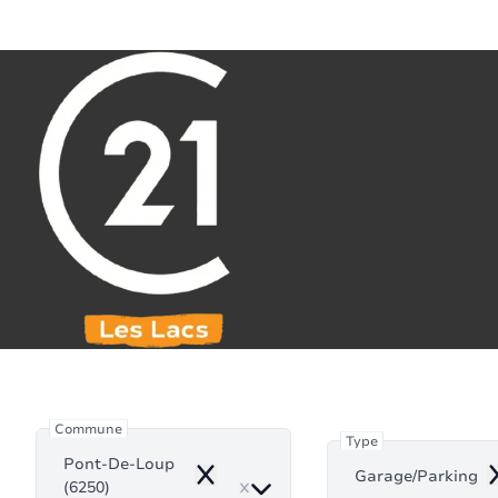
Aller au contenu principal
071 61 30 59
info@century21leslacs.be
Garage/
Commune
Type
Pont-De-Loup
Garage/Parking
Remove
R
(6250)