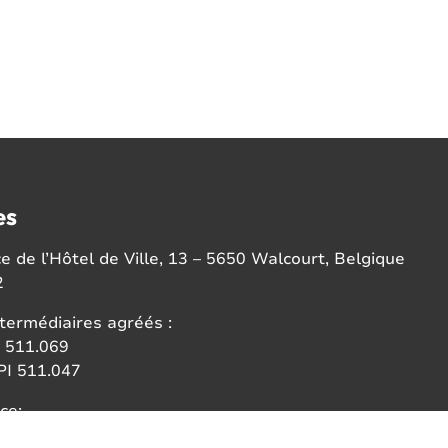
es
 de l’Hôtel de Ville, 13 – 5650 Walcourt, Belgique
2
termédiaires agréés :
 511.069
I 511.047
ce:
 des agents immobiliers (IPI)