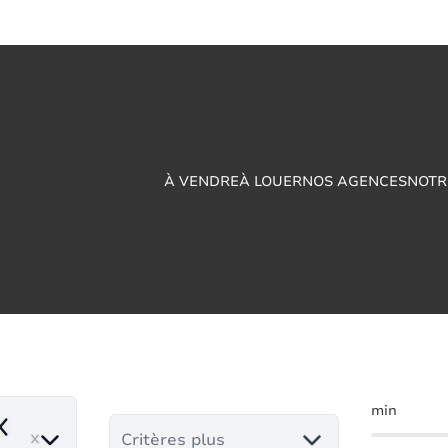
À VENDRE
À LOUER
NOS AGENCES
NOTR
Parking à vendre en 
min
emove
Critères plus