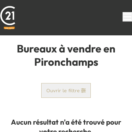
Aller au contenu principal
Bureaux à vendre en
Pironchamps
Ouvrir le filtre
Commune
Farciennes (6240)
Aucun résultat n'a été trouvé pour
Remove
Vue de la carte