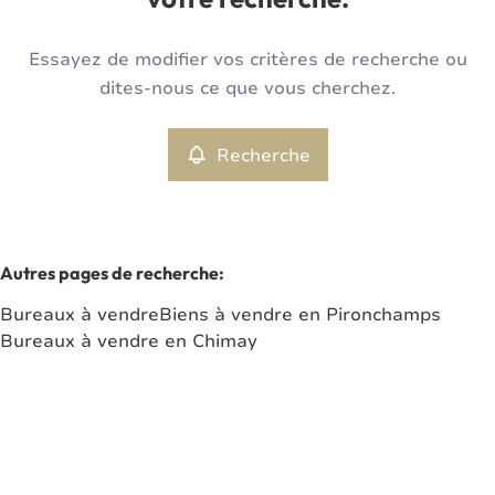
votre recherche.
Type
Essayez de modifier vos critères de recherche ou
Bureaux
Recherche
Trier par
Remove
dites-nous ce que vous cherchez.
Recherche
Critères plus
Min. budget
Autres pages de recherche
:
Bureaux à vendre
Biens à vendre en Pironchamps
Max. budget
Bureaux à vendre en Chimay
Chercher