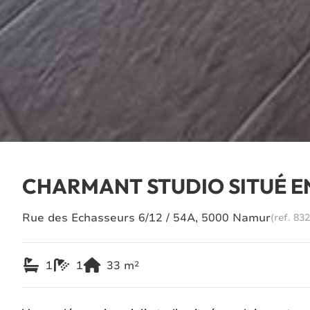
CHARMANT STUDIO SITUÉ E
Rue des Echasseurs 6/12 / 54A, 5000 Namur
(ref.
832
1
1
33
m²