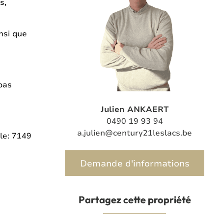
s,
nsi que
pas
Julien ANKAERT
0490 19 93 94
a.julien@century21leslacs.be
le: 7149
Demande d'informations
Partagez cette propriété