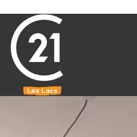
Aller au contenu principal
071 61 30 59
info@century21leslacs.be