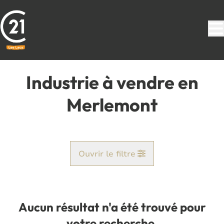
Aller au contenu principal
Industrie à vendre en
Merlemont
Ouvrir le filtre
Commune
Jamiolle (5600)
Aucun résultat n'a été trouvé pour
Remove
Vue de la carte