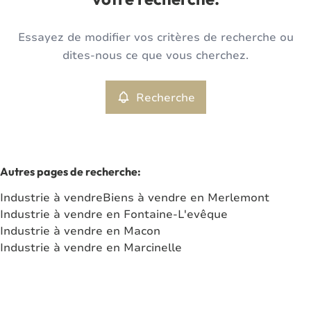
votre recherche.
Type
Essayez de modifier vos critères de recherche ou
Industrie
Recherche
Trier par
Remove
dites-nous ce que vous cherchez.
Recherche
Critères plus
Min. budget
Autres pages de recherche
:
Industrie à vendre
Biens à vendre en Merlemont
Max. budget
Industrie à vendre en Fontaine-L'evêque
Industrie à vendre en Macon
Industrie à vendre en Marcinelle
Chercher