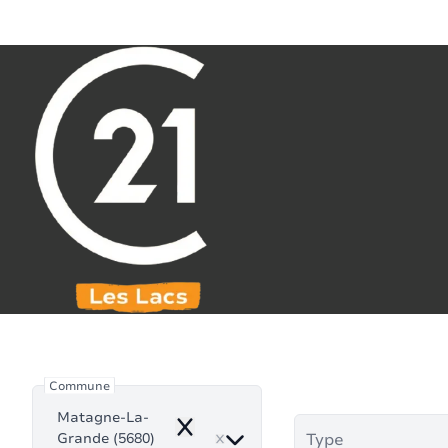
Aller au contenu principal
071 61 30 59
info@century21leslacs.be
Biens à 
Commune
Matagne-La-
Remove
Grande (5680)
Type