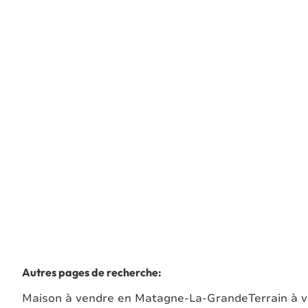
MAISON - 3 CHAMBRES - JARDIN
5680 Vodelée
(ref.
7939
)
Vendu
3
1
1
180
m²
1206
m²
1
Autres pages de recherche
:
Maison à vendre en Matagne-La-Grande
Terrain à