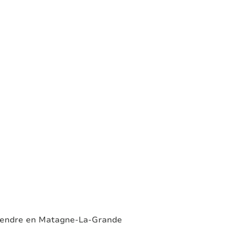
SUPERBE TERRAIN A BATIR DE 21 ARES 64
CA AVEC VUE
5680 Soulme
(ref.
6122
)
Vendu
2164
m²
 vendre en Matagne-La-Grande