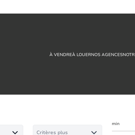
À VENDRE
À LOUER
NOS AGENCES
NOTR
vendre en Matagne-
min
Critères plus