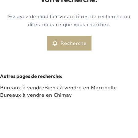
votre recherche.
Type
Essayez de modifier vos critères de recherche ou
Bureaux
Recherche
Trier par
Remove
dites-nous ce que vous cherchez.
Recherche
Critères plus
Min. budget
Autres pages de recherche
:
Bureaux à vendre
Biens à vendre en Marcinelle
Max. budget
Bureaux à vendre en Chimay
Chercher