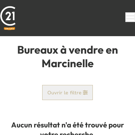
Aller au contenu principal
Bureaux à vendre en
Marcinelle
Ouvrir le filtre
Commune
Marcinelle (6001)
Aucun résultat n'a été trouvé pour
Remove
Vue de la carte