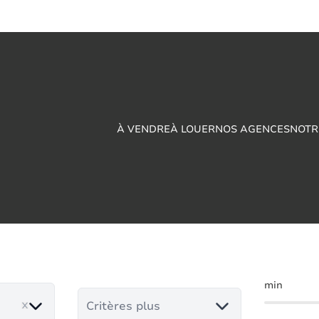
À VENDRE
À LOUER
NOS AGENCES
NOTR
eaux à vendre en M
min
Critères plus