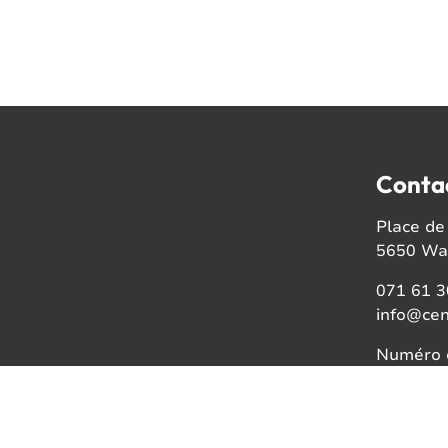
Conta
Place de 
5650 Wal
071 61 3
info@cen
Numéro d
BE08021
Faceb
Insta