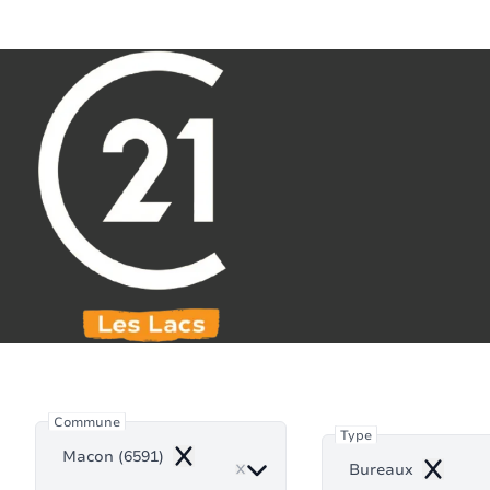
Aller au contenu principal
071 61 30 59
info@century21leslacs.be
Bur
Commune
Type
Macon (6591)
Remove
Bureaux
Remove