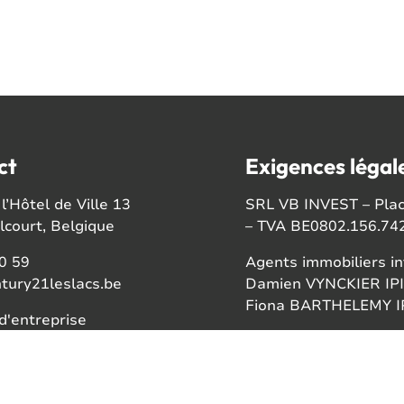
ct
Exigences légal
l’Hôtel de Ville 13
SRL VB INVEST – Place
court, Belgique
– TVA BE0802.156.74
0 59
Agents immobiliers in
tury21leslacs.be
Damien VYNCKIER IPI
Fiona BARTHELEMY IP
'entreprise
56742
Autorité de surveillan
Institut professionnel
ook
Rue du Luxembourg 1
gram