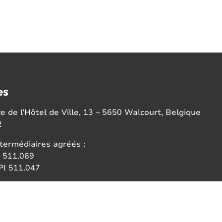
es
 de l’Hôtel de Ville, 13 – 5650 Walcourt, Belgique
2
termédiaires agréés :
 511.069
I 511.047
ce:
 des agents immobiliers (IPI)
6b 1000 Bruxelles