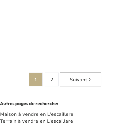
Terrain à bâtir
6464 Bourlers
(ref.
7894
)
Vendu
2000
m²
1
2
Suivant
Autres pages de recherche
:
Maison à vendre en L'escaillere
Terrain à vendre en L'escaillere