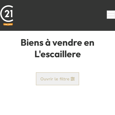
Aller au contenu principal
Biens à vendre en
L'escaillere
Ouvrir le filtre
Commune
Baileux (6464)
Remove
Vue de la carte