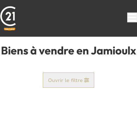
Aller au contenu principal
Biens à vendre en Jamioulx
Ouvrir le filtre
Commune
Ham-Sur-Heure (6120)
Remove
Vue de la carte