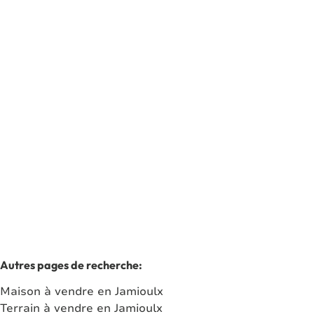
PLAIN-PIED DE 94M² A BEIGNEE
6120 Ham-Sur-Heure-Nalinnes
(ref.
8115
)
Vendu
2
1
93
m²
870
m²
1
Autres pages de recherche
:
Maison à vendre en Jamioulx
Terrain à vendre en Jamioulx