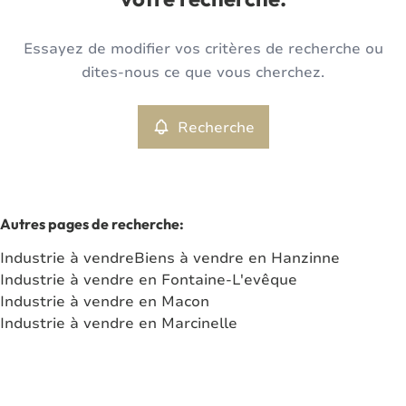
votre recherche.
Type
Essayez de modifier vos critères de recherche ou
Industrie
Recherche
Trier par
Remove
dites-nous ce que vous cherchez.
Recherche
Critères plus
Min. budget
Autres pages de recherche
:
Industrie à vendre
Biens à vendre en Hanzinne
Max. budget
Industrie à vendre en Fontaine-L'evêque
Industrie à vendre en Macon
Industrie à vendre en Marcinelle
Chercher