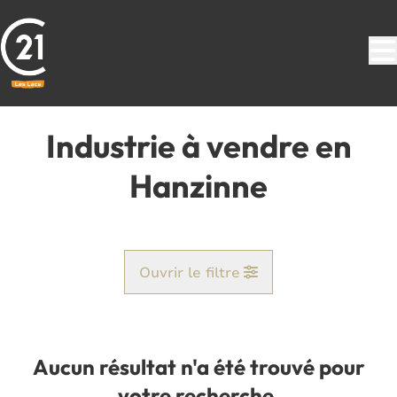
Aller au contenu principal
Industrie à vendre en
Hanzinne
Ouvrir le filtre
Commune
Hanzinelle (5621)
Aucun résultat n'a été trouvé pour
Remove
Vue de la carte