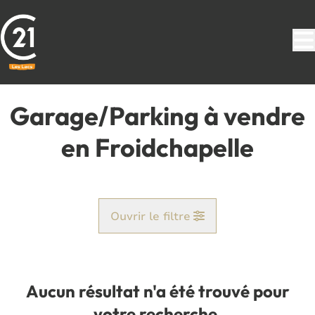
Aller au contenu principal
Garage/Parking à vendre
en Froidchapelle
Ouvrir le filtre
Commune
Boussu-Lez-Walcourt (6440)
Aucun résultat n'a été trouvé pour
Remove
Vue de la carte