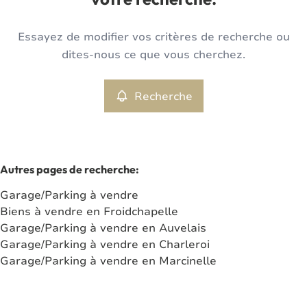
votre recherche.
Type
Essayez de modifier vos critères de recherche ou
Garage/Parking
Recherche
Trier par
Remove
dites-nous ce que vous cherchez.
Recherche
Critères plus
Min. budget
Autres pages de recherche
:
Garage/Parking à vendre
Max. budget
Biens à vendre en Froidchapelle
Garage/Parking à vendre en Auvelais
Garage/Parking à vendre en Charleroi
Garage/Parking à vendre en Marcinelle
Chercher