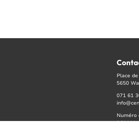
Conta
Place de 
5650 Wal
071 61 3
info@cen
Numéro d
BE08021
Faceb