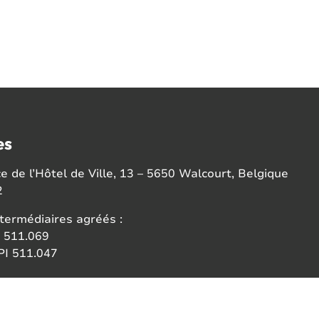
es
 de l’Hôtel de Ville, 13 – 5650 Walcourt, Belgique
2
termédiaires agréés :
 511.069
I 511.047
ce:
 des agents immobiliers (IPI)
6b 1000 Bruxelles