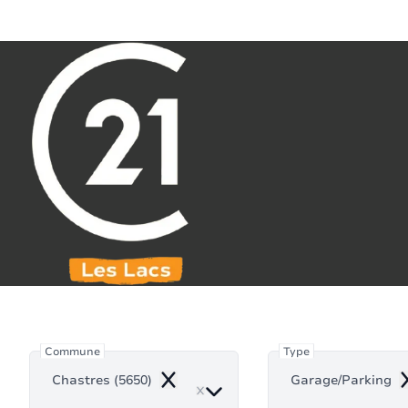
Aller au contenu principal
071 61 30 59
info@century21leslacs.be
Garage
Commune
Type
Chastres (5650)
Garage/Parking
Remove
R