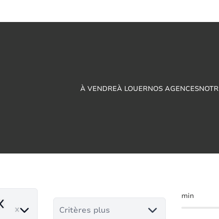
À VENDRE
À LOUER
NOS AGENCES
NOTR
/Parking à vendre en
min
emove
Critères plus