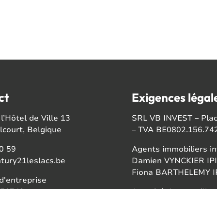
ct
Exigences légal
l’Hôtel de Ville 13
SRL VB INVEST – Place
court, Belgique
– TVA BE0802.156.74
0 59
Agents immobiliers in
tury21leslacs.be
Damien VYNCKIER IPI
Fiona BARTHELEMY IP
'entreprise
56742
Autorité de surveillan
Institut professionnel
ook
Rue du Luxembourg 1