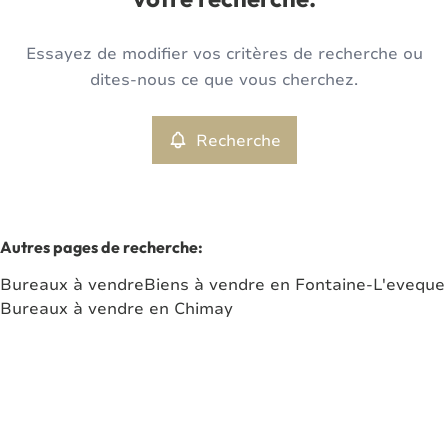
votre recherche.
Type
Essayez de modifier vos critères de recherche ou
Bureaux
Recherche
Trier par
Remove
dites-nous ce que vous cherchez.
Recherche
Critères plus
Min. budget
Autres pages de recherche
:
Bureaux à vendre
Biens à vendre en Fontaine-L'eveque
Max. budget
Bureaux à vendre en Chimay
Chercher