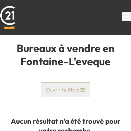
Aller au contenu principal
Bureaux à vendre en
Fontaine-L'eveque
Ouvrir le filtre
Commune
Fontaine-L'eveque (6140)
Aucun résultat n'a été trouvé pour
Remove
Vue de la carte