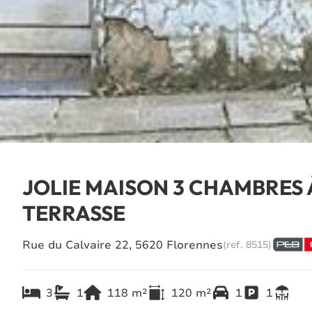
JOLIE MAISON 3 CHAMBRES 
TERRASSE
Rue du Calvaire 22, 5620 Florennes
(ref.
8515
)
3
1
118
m²
120
m²
1
1