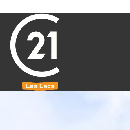
Aller au contenu principal
071 61 30 59
info@century21leslacs.be