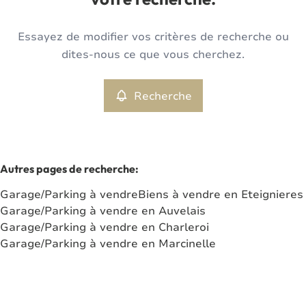
votre recherche.
Type
Essayez de modifier vos critères de recherche ou
Garage/Parking
Recherche
Trier par
Remove
dites-nous ce que vous cherchez.
Recherche
Critères plus
Min. budget
Autres pages de recherche
:
Garage/Parking à vendre
Biens à vendre en Eteignieres
Max. budget
Garage/Parking à vendre en Auvelais
Garage/Parking à vendre en Charleroi
Garage/Parking à vendre en Marcinelle
Chercher