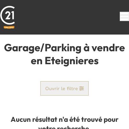
Aller au contenu principal
Garage/Parking à vendre
en Eteignieres
Ouvrir le filtre
Commune
Eteignieres (08260)
Aucun résultat n'a été trouvé pour
Remove
Vue de la carte