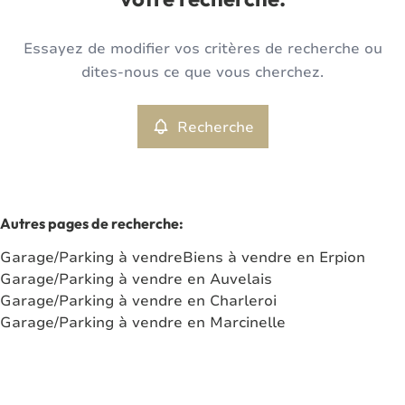
votre recherche.
Type
Essayez de modifier vos critères de recherche ou
Garage/Parking
Recherche
Trier par
Remove
dites-nous ce que vous cherchez.
Recherche
Critères plus
Min. budget
Autres pages de recherche
:
Garage/Parking à vendre
Biens à vendre en Erpion
Max. budget
Garage/Parking à vendre en Auvelais
Garage/Parking à vendre en Charleroi
Garage/Parking à vendre en Marcinelle
Chercher