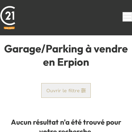
Aller au contenu principal
Garage/Parking à vendre
en Erpion
Ouvrir le filtre
Commune
Erpion (6441)
Aucun résultat n'a été trouvé pour
Remove
Vue de la carte