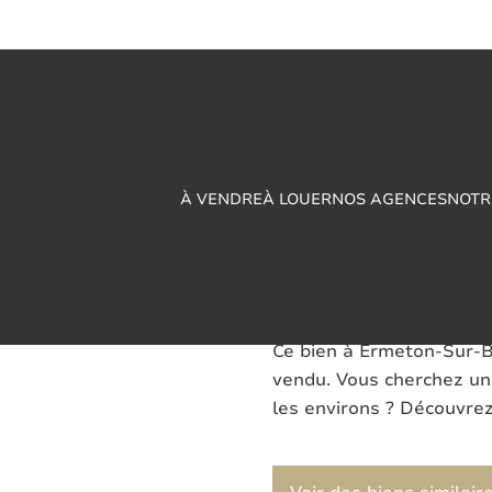
À VENDRE
À LOUER
NOS AGENCES
NOTR
TERRAIN A BA
Ce bien à Ermeton-Sur-B
vendu. Vous cherchez un
les environs ? Découvrez