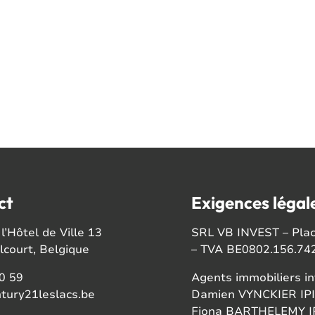
ct
Exigences légal
l’Hôtel de Ville 13
SRL VB INVEST – Place
court, Belgique
– TVA BE0802.156.74
0 59
Agents immobiliers in
tury21leslacs.be
Damien VYNCKIER IPI
Fiona BARTHELEMY IP