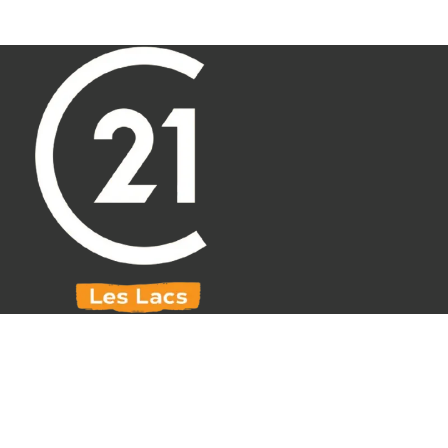
Aller au contenu principal
071 61 30 59
info@century21leslacs.be
VENDU