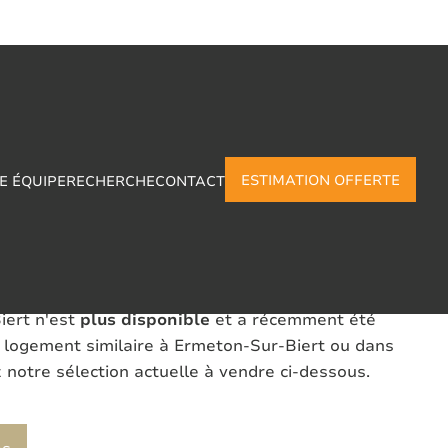
ESTIMATION OFFERTE
E ÉQUIPE
RECHERCHE
CONTACT
TIR DE PLUS DE 7ARES
iert n'est
plus disponible
et a récemment été
 logement similaire à Ermeton-Sur-Biert ou dans
 notre sélection actuelle à vendre ci-dessous.