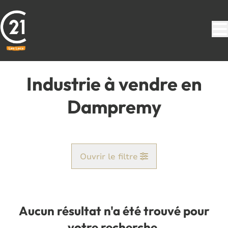
Aller au contenu principal
Industrie à vendre en
Dampremy
Ouvrir le filtre
Commune
Dampremy (6020)
Aucun résultat n'a été trouvé pour
Remove
Vue de la carte