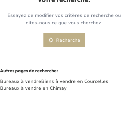
votre recherche.
Type
Essayez de modifier vos critères de recherche ou
Bureaux
Recherche
Trier par
Remove
dites-nous ce que vous cherchez.
Recherche
Critères plus
Min. budget
Autres pages de recherche
:
Bureaux à vendre
Biens à vendre en Courcelles
Max. budget
Bureaux à vendre en Chimay
Chercher