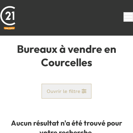
Aller au contenu principal
Bureaux à vendre en
Courcelles
Ouvrir le filtre
Commune
Courcelles (6180)
Aucun résultat n'a été trouvé pour
Remove
Vue de la carte