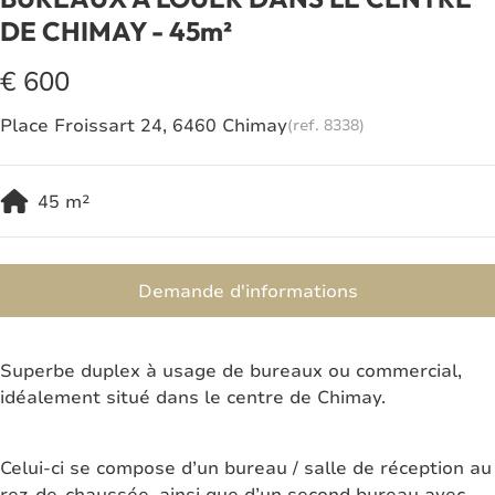
DE CHIMAY - 45m²
€ 600
Place Froissart 24, 6460 Chimay
(ref.
8338
)
45
m²
Demande d'informations
Superbe duplex à usage de bureaux ou commercial,
idéalement situé dans le centre de Chimay.
Celui-ci se compose d’un bureau / salle de réception au
rez-de-chaussée, ainsi que d’un second bureau avec