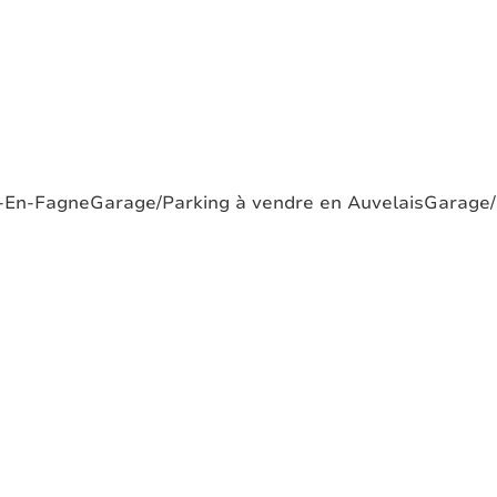
u-En-Fagne
Garage/Parking à vendre en Auvelais
Garage/