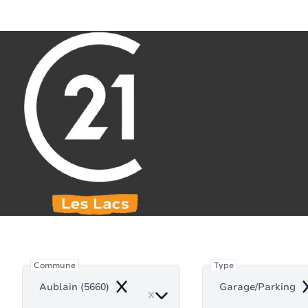
Aller au contenu principal
071 61 30 59
info@century21leslacs.be
Garage/Park
Commune
Type
Aublain (5660)
Garage/Parking
Remove
R