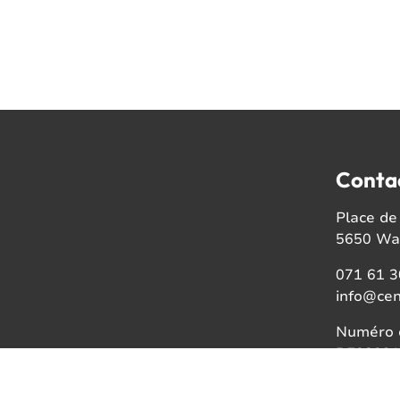
Conta
Place de 
5650 Wal
071 61 3
info@cen
Numéro d
BE08021
Faceb