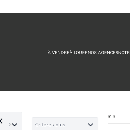
À VENDRE
À LOUER
NOS AGENCES
NOTR
ing à vendre en Bou
min
emove
Critères plus