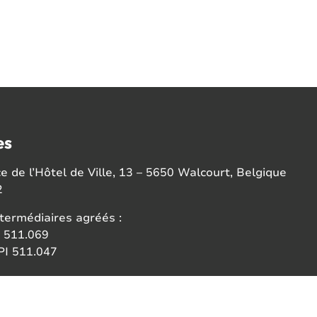
es
 de l’Hôtel de Ville, 13 – 5650 Walcourt, Belgique
2
termédiaires agréés :
 511.069
I 511.047
ce:
 des agents immobiliers (IPI)
6b 1000 Bruxelles