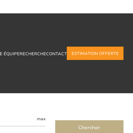
ESTIMATION OFFERTE
E ÉQUIPE
RECHERCHE
CONTACT
ssu-En-Fagne
max
Chercher