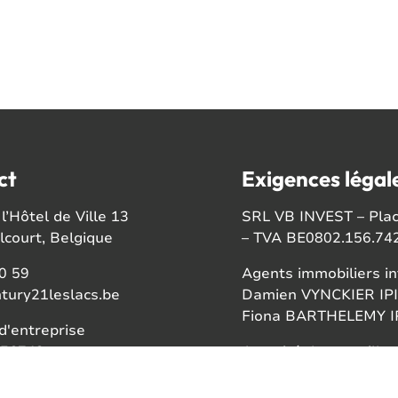
ct
Exigences légal
l’Hôtel de Ville 13
SRL VB INVEST – Place
court, Belgique
– TVA BE0802.156.74
0 59
Agents immobiliers in
tury21leslacs.be
Damien VYNCKIER IPI
Fiona BARTHELEMY IP
'entreprise
56742
Autorité de surveillan
Institut professionnel
ook
Rue du Luxembourg 1