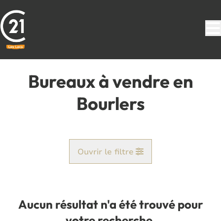
Aller au contenu principal
Bureaux à vendre en
Bourlers
Ouvrir le filtre
Commune
Baileux (6464)
Aucun résultat n'a été trouvé pour
Remove
Vue de la carte