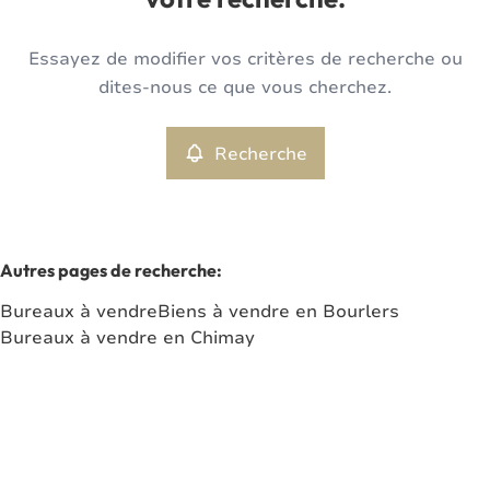
votre recherche.
Type
Essayez de modifier vos critères de recherche ou
Bureaux
Recherche
Trier par
Remove
dites-nous ce que vous cherchez.
Recherche
Critères plus
Min. budget
Autres pages de recherche
:
Bureaux à vendre
Biens à vendre en Bourlers
Max. budget
Bureaux à vendre en Chimay
Chercher