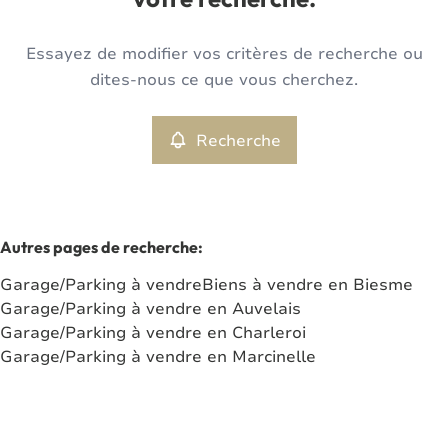
votre recherche.
Type
Essayez de modifier vos critères de recherche ou
Garage/Parking
Recherche
Trier par
Remove
dites-nous ce que vous cherchez.
Recherche
Critères plus
Min. budget
Autres pages de recherche
:
Garage/Parking à vendre
Biens à vendre en Biesme
Max. budget
Garage/Parking à vendre en Auvelais
Garage/Parking à vendre en Charleroi
Garage/Parking à vendre en Marcinelle
Chercher