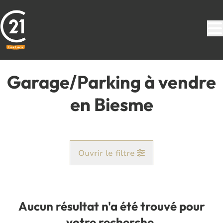
Aller au contenu principal
Garage/Parking à vendre
en Biesme
Ouvrir le filtre
Commune
Biesme (5640)
Aucun résultat n'a été trouvé pour
Remove
Vue de la carte