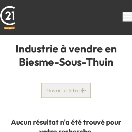
Aller au contenu principal
Industrie à vendre en
Biesme-Sous-Thuin
Ouvrir le filtre
Commune
Biesme-Sous-Thuin (6531)
Aucun résultat n'a été trouvé pour
Remove
Vue de la carte