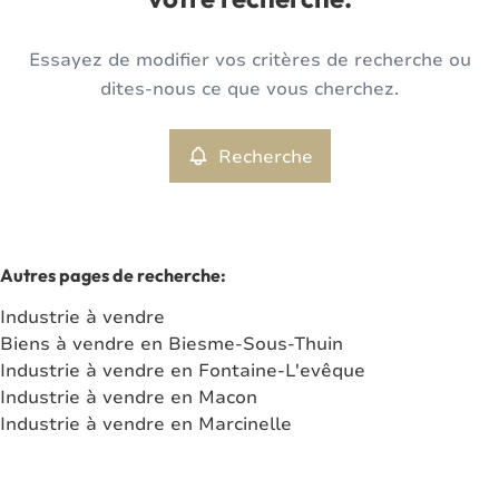
votre recherche.
Type
Essayez de modifier vos critères de recherche ou
Industrie
Recherche
Trier par
Remove
dites-nous ce que vous cherchez.
Recherche
Critères plus
Min. budget
Autres pages de recherche
:
Industrie à vendre
Max. budget
Biens à vendre en Biesme-Sous-Thuin
Industrie à vendre en Fontaine-L'evêque
Industrie à vendre en Macon
Industrie à vendre en Marcinelle
Chercher