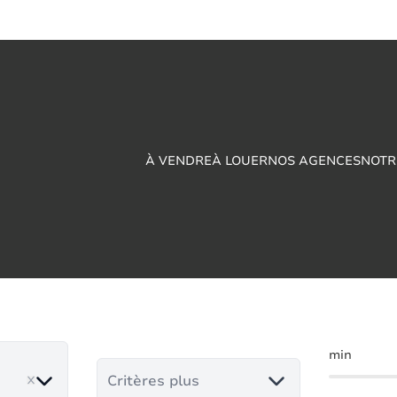
À VENDRE
À LOUER
NOS AGENCES
NOTR
ustrie à vendre en Be
min
Critères plus