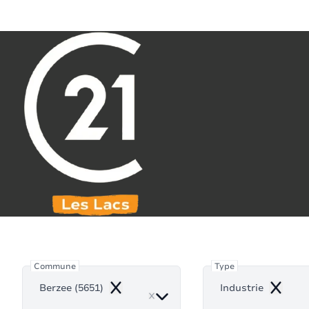
Aller au contenu principal
071 61 30 59
info@century21leslacs.be
Ind
Commune
Type
Berzee (5651)
Industrie
Remove
Remove