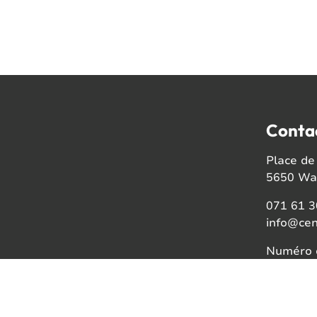
Conta
Place de 
5650 Wal
071 61 3
info@cen
Numéro d
BE08021
Faceb
Insta