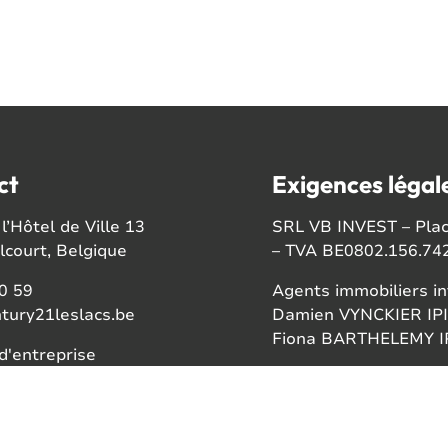
ct
Exigences légal
l’Hôtel de Ville 13
SRL VB INVEST – Place
court, Belgique
– TVA BE0802.156.74
0 59
Agents immobiliers in
tury21leslacs.be
Damien VYNCKIER IPI
Fiona BARTHELEMY IP
'entreprise
56742
Autorité de surveillan
Institut professionnel
ook
Rue du Luxembourg 1
gram