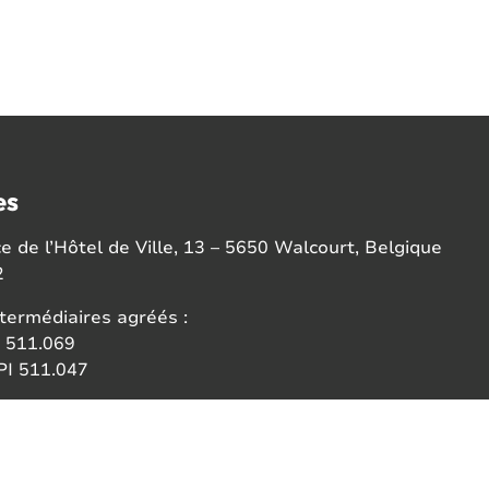
es
 de l’Hôtel de Ville, 13 – 5650 Walcourt, Belgique
2
termédiaires agréés :
 511.069
I 511.047
ce:
 des agents immobiliers (IPI)
6b 1000 Bruxelles