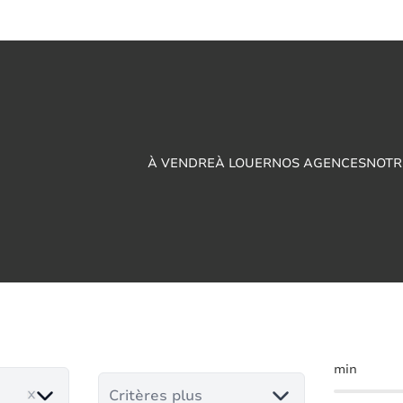
À VENDRE
À LOUER
NOS AGENCES
NOTR
ux à vendre en Berl
min
Critères plus