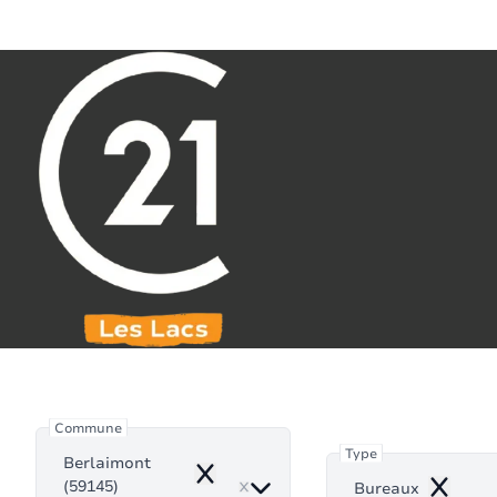
Aller au contenu principal
071 61 30 59
info@century21leslacs.be
Burea
Commune
Type
Berlaimont
Remove
(59145)
Bureaux