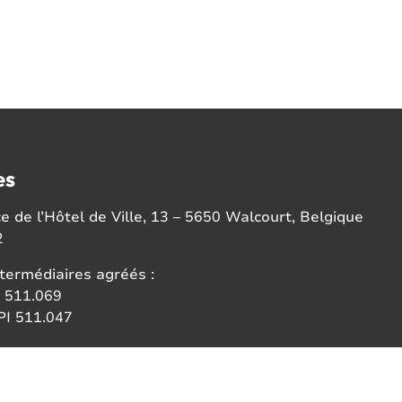
es
 de l’Hôtel de Ville, 13 – 5650 Walcourt, Belgique
2
termédiaires agréés :
 511.069
I 511.047
ce:
 des agents immobiliers (IPI)
6b 1000 Bruxelles