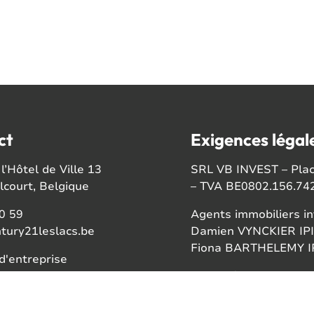
ct
Exigences légal
l’Hôtel de Ville 13
SRL VB INVEST – Place
court, Belgique
– TVA BE0802.156.74
0 59
Agents immobiliers in
tury21leslacs.be
Damien VYNCKIER IPI
Fiona BARTHELEMY IP
'entreprise
56742
Autorité de surveillan
Institut professionnel
ook
Rue du Luxembourg 1