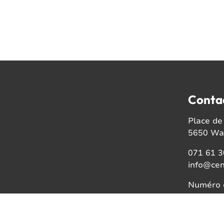
Conta
Place de 
5650 Wal
071 61 3
info@cen
Numéro d
BE08021
Faceb