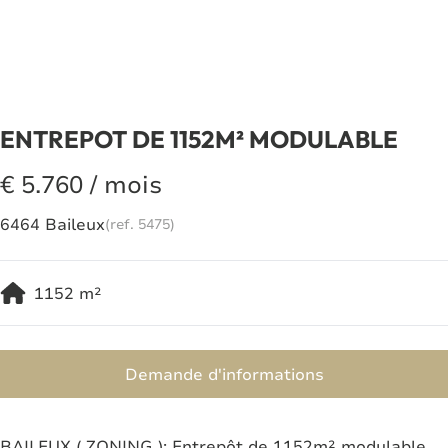
ENTREPOT DE 1152M² MODULABLE
€ 5.760 / mois
6464 Baileux
(ref.
5475
)
1152
m²
Demande d'informations
BAILEUX ( ZONING ): Entrepôt de 1152m² modulable