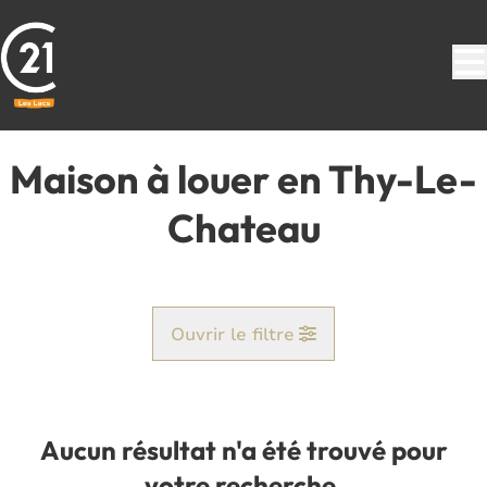
Aller au contenu principal
Maison à louer en Thy-Le-
Chateau
Ouvrir le filtre
Commune
Thy-Le-Chateau (5651)
Aucun résultat n'a été trouvé pour
Remove
Vue de la carte