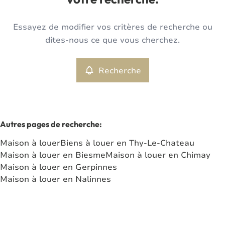
votre recherche.
Type
Essayez de modifier vos critères de recherche ou
Maison
Recherche
Trier par
Remove
dites-nous ce que vous cherchez.
Recherche
Critères plus
Min. budget
Autres pages de recherche
:
Maison à louer
Biens à louer en Thy-Le-Chateau
Max. budget
Maison à louer en Biesme
Maison à louer en Chimay
Maison à louer en Gerpinnes
Maison à louer en Nalinnes
Chercher