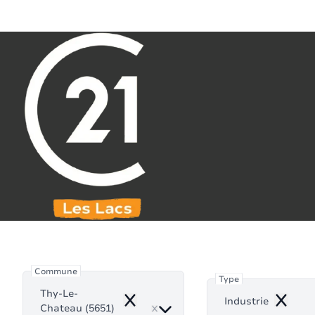
Aller au contenu principal
071 61 30 59
info@century21leslacs.be
Industr
Commune
Type
Thy-Le-
Industrie
Remove
Remove
Chateau (5651)