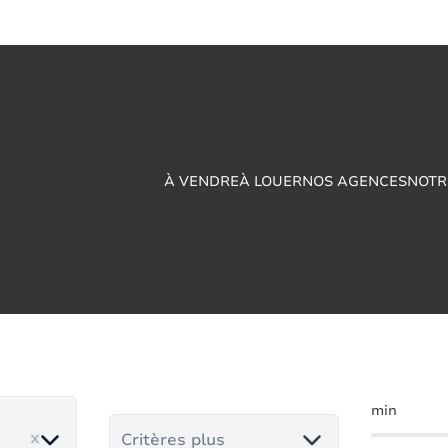
À VENDRE
À LOUER
NOS AGENCES
NOTR
ie à louer en Thy-Le
min
Critères plus