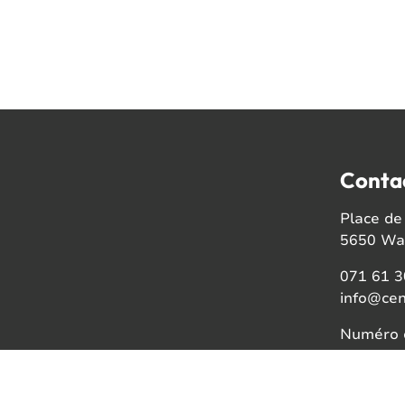
Conta
Place de 
5650 Wal
071 61 3
info@cen
Numéro d
BE08021
Faceb