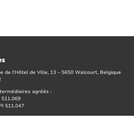
es
 de l’Hôtel de Ville, 13 – 5650 Walcourt, Belgique
2
termédiaires agréés :
 511.069
I 511.047
ce:
 des agents immobiliers (IPI)
6b 1000 Bruxelles