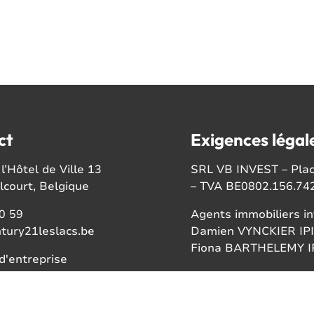
ct
Exigences légal
l’Hôtel de Ville 13
SRL VB INVEST – Place
court, Belgique
– TVA BE0802.156.74
0 59
Agents immobiliers in
tury21leslacs.be
Damien VYNCKIER IPI
Fiona BARTHELEMY IP
'entreprise
56742
Autorité de surveillan
Institut professionnel
ook
Rue du Luxembourg 1