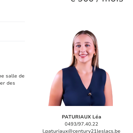
ne salle de
ter des
PATURIAUX Léa
0493/97.40.22
l.paturiaux@century21leslacs.be