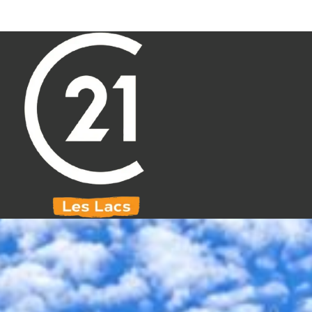
Aller au contenu principal
071 61 30 59
info@century21leslacs.be