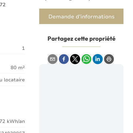
872
Demande d'informations
Partagez cette propriété
1
80 m²
u locataire
872 kWh/an