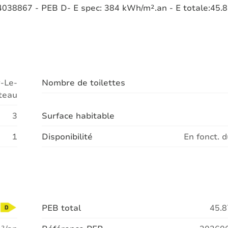
67 - PEB D- E spec: 384 kWh/m².an - E totale:45.
y-Le-
Nombre de toilettes
teau
3
Surface habitable
1
Disponibilité
En fonct. d
PEB total
45.