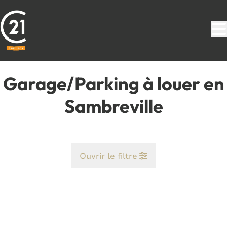
Aller au contenu principal
Garage/Parking à louer en
Sambreville
Ouvrir le filtre
Commune
Auvelais (5060)
Remove
Vue de la carte