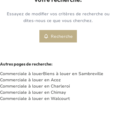
votre recherche.
Type
Essayez de modifier vos critères de recherche ou
Commerciale
Recherche
Trier par
Remove
dites-nous ce que vous cherchez.
Recherche
Critères plus
Min. budget
Autres pages de recherche
:
Commerciale à louer
Biens à louer en Sambreville
Max. budget
Commerciale à louer en Acoz
Commerciale à louer en Charleroi
Commerciale à louer en Chimay
Commerciale à louer en Walcourt
Chercher