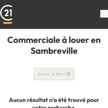
Aller au contenu principal
Commerciale à louer en
Sambreville
Ouvrir le filtre
Commune
Auvelais (5060)
Aucun résultat n'a été trouvé pour
Remove
Vue de la carte