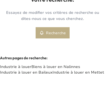
votre recherche.
Type
Essayez de modifier vos critères de recherche ou
Industrie
Recherche
Trier par
Remove
dites-nous ce que vous cherchez.
Recherche
Critères plus
Min. budget
Autres pages de recherche
:
Industrie à louer
Biens à louer en Nalinnes
Max. budget
Industrie à louer en Baileux
Industrie à louer en Mettet
Chercher