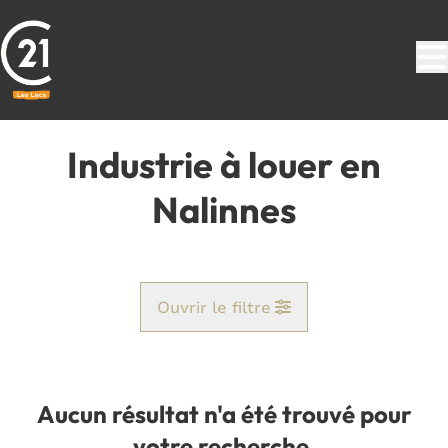
Aller au contenu principal
Industrie à louer en
Nalinnes
Ouvrir le filtre
Commune
Nalinnes (6120)
Aucun résultat n'a été trouvé pour
Remove
Vue de la carte