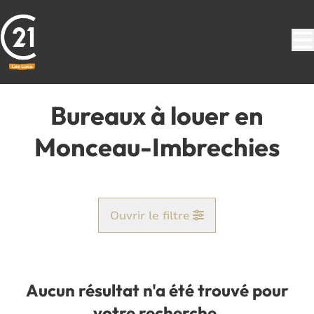
Aller au contenu principal
Bureaux à louer en
Monceau-Imbrechies
Ouvrir le filtre
Commune
Monceau-Imbrechies (6592)
Aucun résultat n'a été trouvé pour
Remove
Vue de la carte