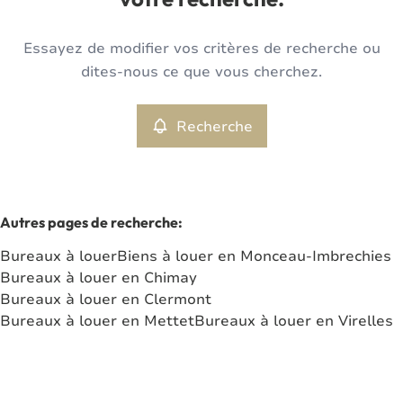
votre recherche.
Type
Essayez de modifier vos critères de recherche ou
Bureaux
Recherche
Trier par
Remove
dites-nous ce que vous cherchez.
Recherche
Critères plus
Min. budget
Autres pages de recherche
:
Bureaux à louer
Biens à louer en Monceau-Imbrechies
Max. budget
Bureaux à louer en Chimay
Bureaux à louer en Clermont
Bureaux à louer en Mettet
Bureaux à louer en Virelles
Chercher