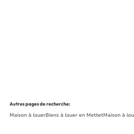
5640 Biesme
(ref.
8627
)
Loué
2
1
194
m²
1
Autres pages de recherche
:
Maison à louer
Biens à louer en Mettet
Maison à lo