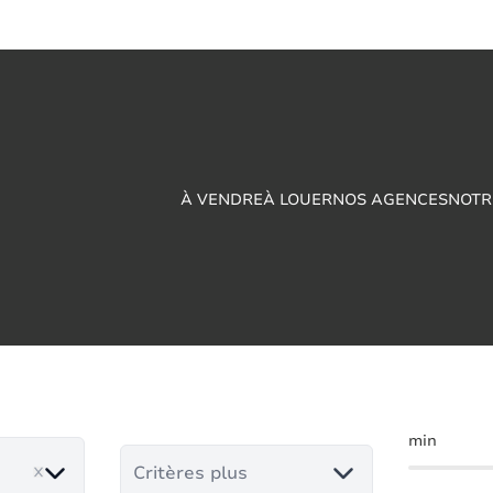
À VENDRE
À LOUER
NOS AGENCES
NOTR
ison à louer en Met
min
Critères plus