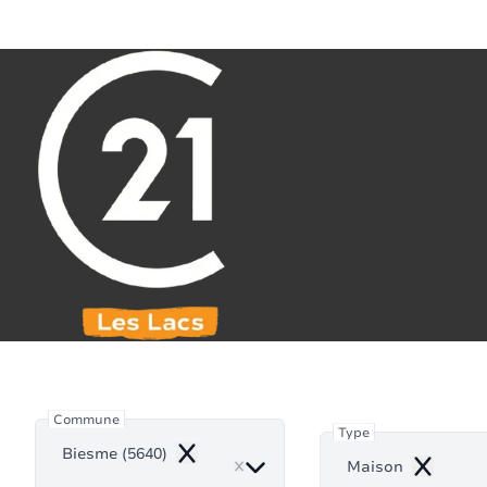
Aller au contenu principal
071 61 30 59
info@century21leslacs.be
Ma
Commune
Type
Biesme (5640)
Remove
Maison
Remove