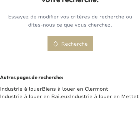
votre recherche.
Type
Essayez de modifier vos critères de recherche ou
Industrie
Recherche
Trier par
Remove
dites-nous ce que vous cherchez.
Recherche
Critères plus
Min. budget
Autres pages de recherche
:
Industrie à louer
Biens à louer en Clermont
Max. budget
Industrie à louer en Baileux
Industrie à louer en Mettet
Chercher