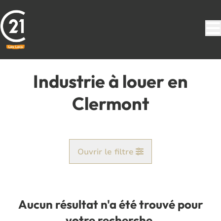
Aller au contenu principal
Industrie à louer en
Clermont
Ouvrir le filtre
Commune
Clermont (5650)
Aucun résultat n'a été trouvé pour
Remove
Vue de la carte