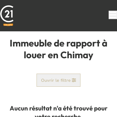
Aller au contenu principal
Immeuble de rapport à
louer en Chimay
Ouvrir le filtre
Commune
Chimay (6460)
Aucun résultat n'a été trouvé pour
Remove
Vue de la carte