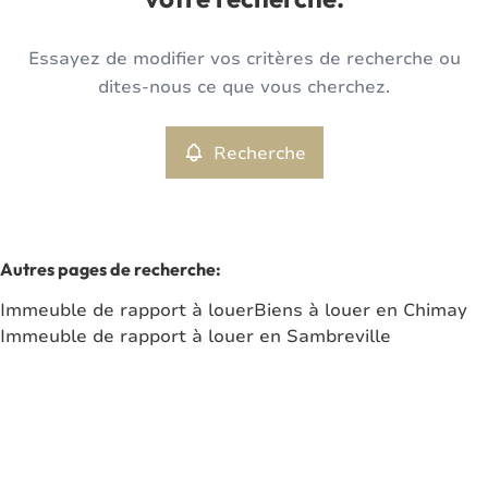
votre recherche.
Type
Essayez de modifier vos critères de recherche ou
Immeuble de rapport
Recherche
Trier par
Remove
dites-nous ce que vous cherchez.
Recherche
Critères plus
Min. budget
Autres pages de recherche
:
Immeuble de rapport à louer
Biens à louer en Chimay
Max. budget
Immeuble de rapport à louer en Sambreville
Chercher