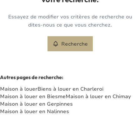
votre recherche.
Type
Essayez de modifier vos critères de recherche ou
Maison
Recherche
Trier par
Remove
dites-nous ce que vous cherchez.
Recherche
Critères plus
Min. budget
Autres pages de recherche
:
Maison à louer
Biens à louer en Charleroi
Max. budget
Maison à louer en Biesme
Maison à louer en Chimay
Maison à louer en Gerpinnes
Maison à louer en Nalinnes
Chercher