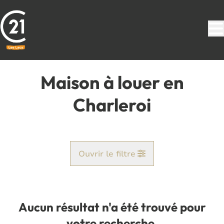
Aller au contenu principal
Maison à louer en
Charleroi
Ouvrir le filtre
Commune
Charleroi (6000)
Aucun résultat n'a été trouvé pour
Remove
Vue de la carte