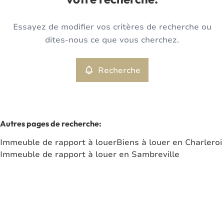
votre recherche.
Type
Essayez de modifier vos critères de recherche ou
Immeuble de rapport
Recherche
Trier par
Remove
dites-nous ce que vous cherchez.
Recherche
Critères plus
Min. budget
Autres pages de recherche
:
Immeuble de rapport à louer
Biens à louer en Charleroi
Max. budget
Immeuble de rapport à louer en Sambreville
Chercher