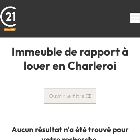
Aller au contenu principal
Immeuble de rapport à
louer en Charleroi
Ouvrir le filtre
Commune
Charleroi (6000)
Aucun résultat n'a été trouvé pour
Remove
Vue de la carte