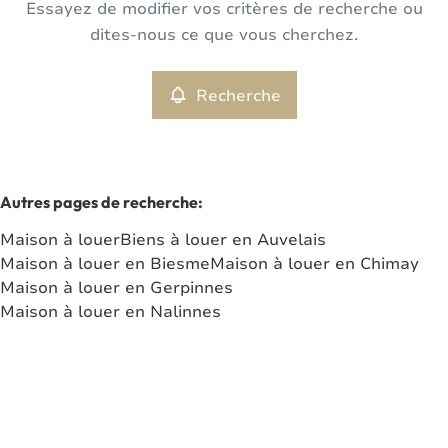
Essayez de modifier vos critères de recherche ou
Maison
Recherche
Trier par
Remove
dites-nous ce que vous cherchez.
Recherche
Critères plus
Min. budget
Autres pages de recherche
:
Maison à louer
Biens à louer en Auvelais
Max. budget
Maison à louer en Biesme
Maison à louer en Chimay
Maison à louer en Gerpinnes
Maison à louer en Nalinnes
Chercher