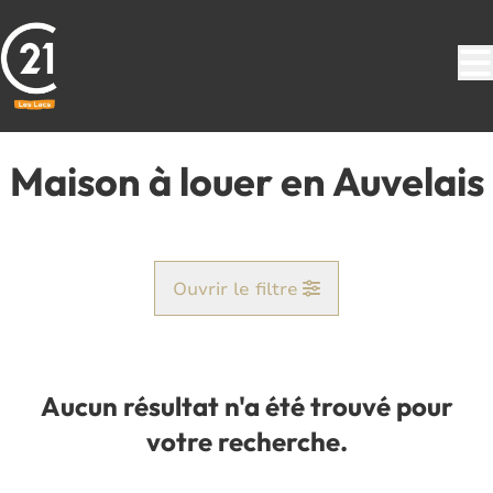
Aller au contenu principal
Maison à louer en Auvelais
Ouvrir le filtre
Commune
Auvelais (5060)
Aucun résultat n'a été trouvé pour
Remove
Vue de la carte
votre recherche.
Type