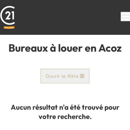
Aller au contenu principal
Bureaux à louer en Acoz
Ouvrir le filtre
Commune
Acoz (6280)
Aucun résultat n'a été trouvé pour
Remove
Vue de la carte
votre recherche.
Type