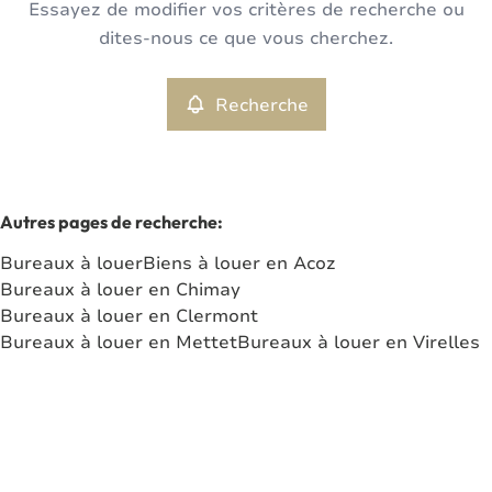
Essayez de modifier vos critères de recherche ou
Bureaux
Recherche
Trier par
Remove
dites-nous ce que vous cherchez.
Recherche
Critères plus
Min. budget
Autres pages de recherche
:
Bureaux à louer
Biens à louer en Acoz
Max. budget
Bureaux à louer en Chimay
Bureaux à louer en Clermont
Bureaux à louer en Mettet
Bureaux à louer en Virelles
Chercher